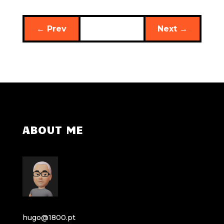
←
Prev
Next
→
ABOUT ME
hugo@1800.pt